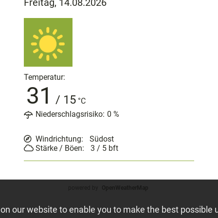
Freitag, 14.08.2026
Temperatur:
31
/
15
°C
Niederschlagsrisiko:
0
%
Windrichtung:
Südost
Stärke / Böen:
3 / 5
bft
powered by
OpenWeatherMap
on our website to enable you to make the best possible 