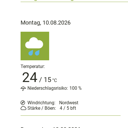
Montag, 10.08.2026
Temperatur:
24
/
15
°C
Niederschlagsrisiko:
100
%
Windrichtung:
Nordwest
Stärke / Böen:
4 / 5
bft