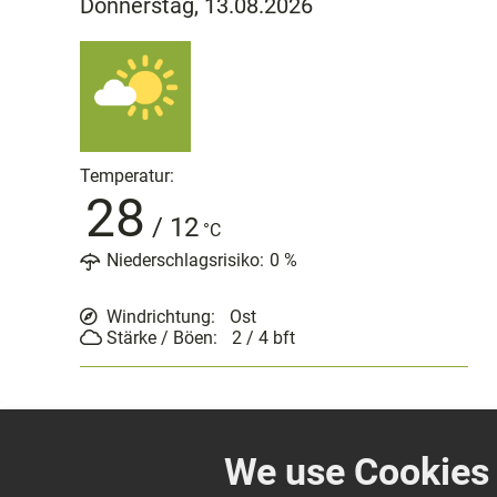
Donnerstag, 13.08.2026
Temperatur:
28
/
12
°C
Niederschlagsrisiko:
0
%
Windrichtung:
Ost
Stärke / Böen:
2 / 4
bft