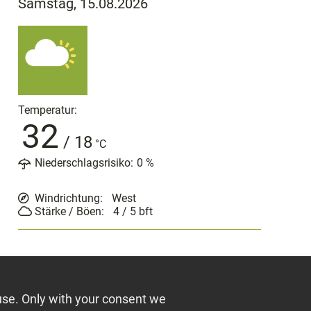
Samstag, 15.08.2026
Temperatur:
32
/
18
°C
Niederschlagsrisiko:
0
%
Windrichtung:
West
Stärke / Böen:
4 / 5
bft
use. Only with your consent we