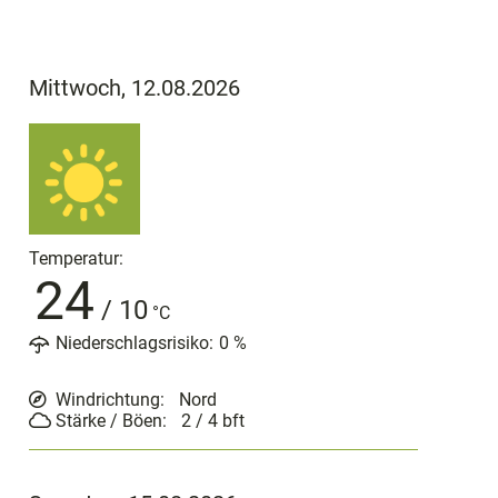
Mittwoch, 12.08.2026
Temperatur:
24
/
10
°C
Niederschlagsrisiko:
0
%
Windrichtung:
Nord
Stärke / Böen:
2 / 4
bft