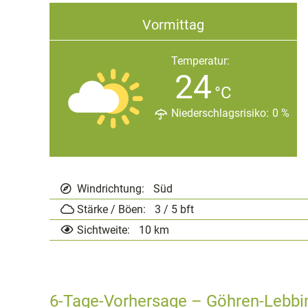
Vormittag
Temperatur:
24
°C
Niederschlagsrisiko:
0
%
Windrichtung:
Süd
Stärke / Böen:
3 / 5
bft
Sichtweite:
10 km
6-Tage-Vorhersage – Göhren-Lebbi